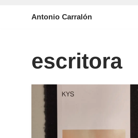
Antonio Carralón
Saltar
al
contenido
escritora