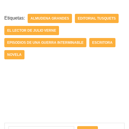
Etiquetas:
ALMUDENA GRANDES
EDITORIAL TUSQUETS
EL LECTOR DE JULIO VERNE
EPISODIOS DE UNA GUERRA INTERMINABLE
ESCRITORA
NOVELA